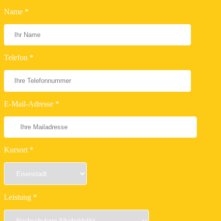
Name *
Telefon *
E-Mail-Adresse *
Kursort *
Leistung *