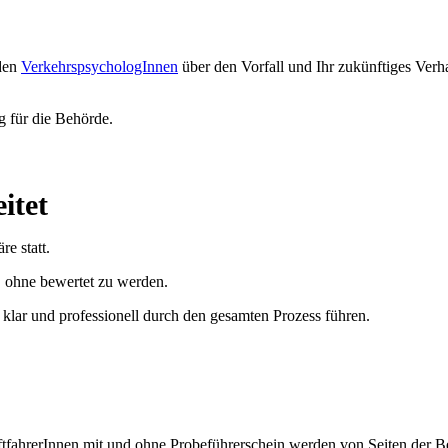
 den
VerkehrspsychologInnen
über den Vorfall und Ihr zukünftiges Verh
g für die Behörde.
itet
e statt.
, ohne bewertet zu werden.
e klar und professionell durch den gesamten Prozess führen.
tfahrerInnen mit und ohne Probeführerschein werden von Seiten der B