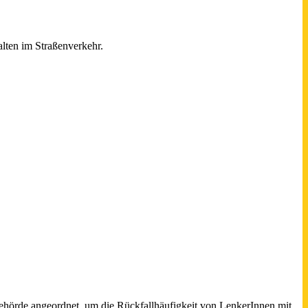
alten im Straßenverkehr.
ehörde angeordnet, um die Rückfallhäufigkeit von LenkerInnen mit