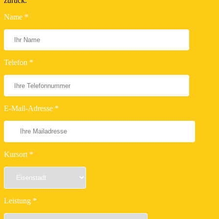
zurück.
Name *
Telefon *
E-Mail-Adresse *
Kursort *
Leistung *