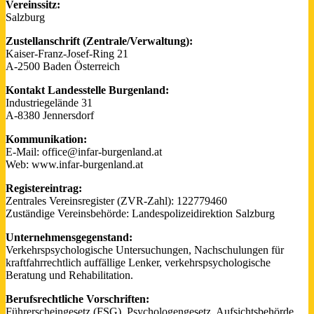
Vereinssitz:
Salzburg
Zustellanschrift (Zentrale/Verwaltung):
Kaiser-Franz-Josef-Ring 21
A-2500 Baden
Österreich
Kontakt Landesstelle Burgenland:
Industriegelände 31
A-8380 Jennersdorf
Kommunikation:
E-Mail: office@infar-burgenland.at
Web: www.infar-burgenland.at
Registereintrag:
Zentrales Vereinsregister (ZVR-Zahl): 122779460
Zuständige Vereinsbehörde: Landespolizeidirektion Salzburg
Unternehmensgegenstand:
Verkehrspsychologische Untersuchungen, Nachschulungen für
kraftfahrrechtlich auffällige Lenker, verkehrspsychologische
Beratung und Rehabilitation.
Berufsrechtliche Vorschriften:
Führerscheingesetz (FSG), Psychologengesetz. Aufsichtsbehörde